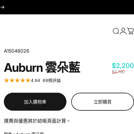
登入
搜尋
A15048026
Auburn
雲朵藍
$2,200
$2,700
4.94
69條評論
69 總評論數
加入購物車
立即購買
運費與優惠將於結帳頁面計算。