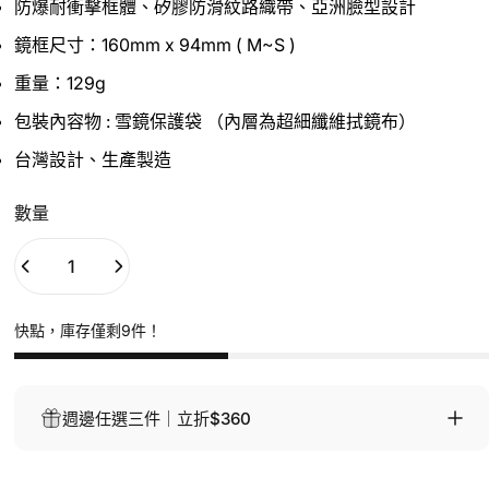
防爆耐衝擊框體、矽膠防滑紋路織帶、亞洲臉型設計
鏡框尺寸：160mm x 94mm ( M~S )
重量：129g
包裝內容物 : 雪鏡保護袋
（內層為超細纖維拭鏡布）
台灣設計、生產製造
數量
快點，庫存僅剩9件！
週邊任選三件｜立折$360